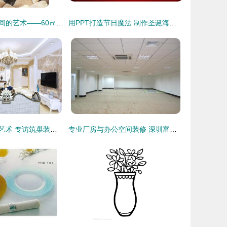
巧思妙构，小空间的艺术——60㎡个性跃层旋转楼梯装修图鉴与装饰指南
用PPT打造节日魔法 制作圣诞海报动画装饰指南
欧式典雅的设计艺术 专访筑巢装饰设计师管辰阳
专业厂房与办公空间装修 深圳富润诚装饰公司助力横岗企业升级