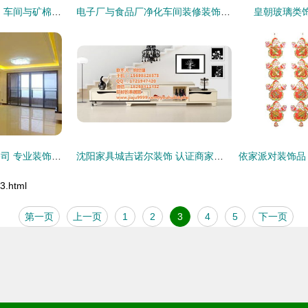
金山工业装修 厂房、车间与矿棉板吊顶的专业施工解决方案
电子厂与食品厂净化车间装修装饰的关键要点与差异
皇朝玻璃类
广州华业鸿图装饰公司 专业装饰，品质生活
沈阳家具城吉诺尔装饰 认证商家高清大图全解析
.html
第一页
上一页
1
2
3
4
5
下一页