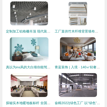
定制加工铝格栅吊顶 现代装饰的优雅首选
工厂直供竹木纤维背景墙布纹护墙板 酒店室内装修优选方案
真以为ins风的大白墙你能驾驭？还是乖乖了解下这些墙面装饰材料吧
青蓝装饰 | 入境 · 140㎡轻奢混搭典范
探秘实木地暖地板标杆 全国工商联家具装饰业商会考察团走进久盛装饰
奋楫2022|绿色工厂 以“绿色”驱动未来 助力高质量发展