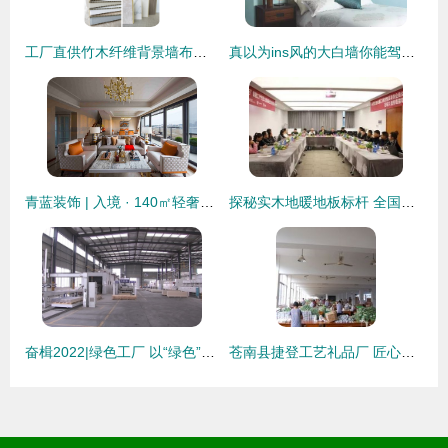
工厂直供竹木纤维背景墙布纹护墙板 酒店室内装修优选方案
真以为ins风的大白墙你能驾驭？还是乖乖了解下这些墙面装饰材料吧
青蓝装饰 | 入境 · 140㎡轻奢混搭典范
探秘实木地暖地板标杆 全国工商联家具装饰业商会考察团走进久盛装饰
奋楫2022|绿色工厂 以“绿色”驱动未来 助力高质量发展
苍南县捷登工艺礼品厂 匠心独运，装饰生活的艺术