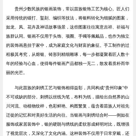
贵州少数民族的银画装饰，常以苗族银饰工艺为核心。匠人们
采用传统的锻打、錾刻、编织等技法，将银料转化为细腻的图案，
如龙、凤、花卉及神话故事场景，这些图案往往寓意吉祥、祈福与
族群认同。银画不仅用于头饰、项圈、手镯等佩戴品，也作为独立
的装饰画悬挂于家中，成为家庭文化与财富的象征。手工制作的过
程极其考究，从熔银、铸形到精细雕琢，每一步都凝聚着匠人数十
年的经验与心血，使得每件银画产品都独一无二，散发着质朴而华
丽的光芒。
与此苗族的刺绣工艺与银饰相得益彰，共同构成“贵州印象”中
不可或缺的部分。刺绣以丝线为笔，布料为纸，描绘出自然界的山
川河流、动植物纹样，色彩鲜艳、构图繁复，蕴含着苗族人对祖先
迁徙的记忆和对美好生活的向往。当银画与刺绣结合时——例如在
服饰或家居装饰中，银的硬朗与绣线的柔软形成鲜明对比，既增强
了视觉层次，又深化了文化内涵。这种装饰不仅用于日常穿戴，还