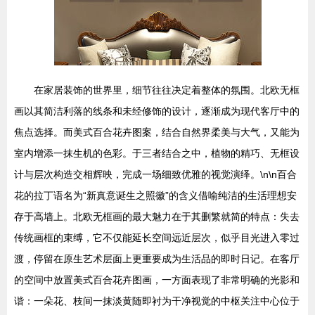
在家居装饰的世界里，细节往往决定着整体的氛围。北欧无框
画以其简洁利落的线条和未经修饰的设计，逐渐成为现代客厅中的
焦点选择。而美式百合花卉图案，结合自然界柔美与大气，又能为
室内增添一抹生机的色彩。于三者结合之中，植物的精巧、无框设
计与层次构造交相辉映，完成一场细致优雅的视觉演绎。\n\n百合
花的拉丁语名为“新真意诞生之照徽”的含义借喻纯洁的生活理想安
存于高墙上。北欧无框画的最大魅力在于其删繁就简的特点：失去
传统画框的束缚，它不仅能延长空间远近层次，似乎目光进入零过
渡，停留在原生艺术层面上更重要成为生活品的即时日记。在客厅
的空间中放置美式百合花卉图画，一方面表现了非常明确的光影和
谐：一朵花、枝间一抹淡黄随即衬为干净视觉的中枢关注中心位于