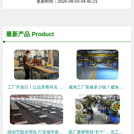
更新时间：2026-08-03 04:45:21
最新产品
Product
工厂开放日丨让品质看得见 装饰
威海工厂装修多少钱？威海工厂装修设计3个要点分析
国创节能吴理侃 打造城市新格局 装饰美好未来
新厂紧锣密鼓“长个”， 员工撸起袖子“盘”亿元单