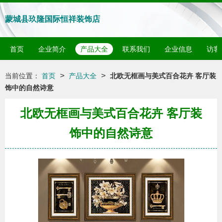
蒙城县玖隆国际恒祥装饰店
首页
企业简介
产品大全
联系我们
企业信息
访客
>
>
当前位置：
首页
产品大全
北欧无框画与美式百合花卉 客厅装
饰中的自然诗意
北欧无框画与美式百合花卉 客厅装
饰中的自然诗意