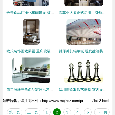
合景食品厂净化车间建设 核心送风设计标准与装饰要点解析
索菲亚大厦正式启用，引领绿色智能办公新篇章
欧式装饰画效果图 重庆软装设计中的点睛之笔
弧形冲孔铝单板 现代建筑装饰的艺术与技术结晶
第二届珠三角名品家居批发采购大会进入收官倒计时
深圳市铁凝铁艺雕塑 室内设计中的匠心之选
如若转载，请注明出处：http://www.mcjzez.com/product/list-2.html
第一页
上一页
1
2
3
4
5
下一页