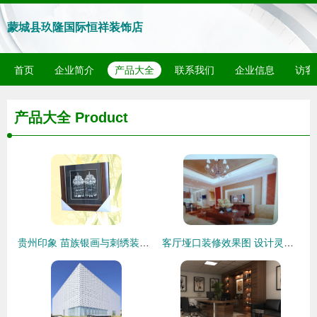
蒙城县玖隆国际恒祥装饰店
首页
企业简介
产品大全
联系我们
企业信息
访客
产品大全
Product
贵州印象 苗族银画与刺绣装饰的匠心之美
客厅垭口装修效果图 设计灵感、价格趋势与供应商指南