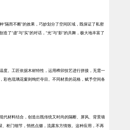
“隔而不断”的效果，巧妙划分了空间区域，既保证了私密
“虚”与“实”的对话，“光”与“影”的共舞，极大地丰富了
温度。工匠依据木材特性，运用榫卯技艺进行拼接，无需一
，彩色琉璃花窗则绚烂夺目。不同材质的花格，赋予空间各
现代材料结合，创造出既传统又时尚的隔断、屏风、背景墙
棂、柜门细节，悄然点缀，流露东方情致。这种应用，不再