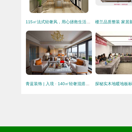
115㎡法式轻奢风，用心拯救生活的仪式感
青蓝装饰 | 入境 · 140㎡轻奢混搭典范