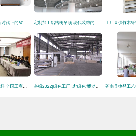
楼兰品质整装 家居新时代下的省心之选
定制加工铝格栅吊顶 现代装饰的优雅首选
探秘实木地暖地板标杆 全国工商联家具装饰业商会考察团走进久盛装饰
奋楫2022|绿色工厂 以“绿色”驱动未来 助力高质量发展