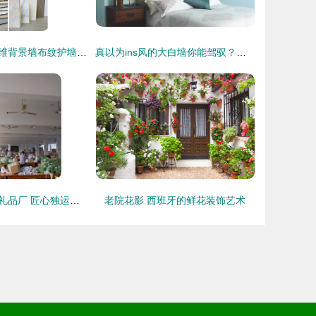
工厂直供竹木纤维背景墙布纹护墙板 酒店室内装修优选方案
真以为ins风的大白墙你能驾驭？还是乖乖了解下这些墙面装饰材料吧
苍南县捷登工艺礼品厂 匠心独运，装饰生活的艺术
老院花影 西班牙的鲜花装饰艺术