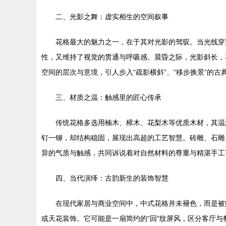
二、光影之舞：虚实相生的空间叙事
花格最大的魅力之一，在于其对光影的驾驭。当光线穿
性，又维持了视觉的贯通与呼吸感。晨昏之际，光影斜长，花
空间的层次与意境，引人步入“疏影横斜”、“移步换景”的古
三、材质之温：触感里的匠心传承
传统花格多选用楠木、樟木、花梨木等优质木材，其温
钉一铆，却结构稳固，展现出高超的工艺智慧。砖雕、石雕
异的气质与触感，共同诉说着对自然材料的尊重与精湛手工
四、当代演绎：古韵新生的装饰智慧
在现代家居与商业空间中，中式花格并未褪色，而是被
或天花装饰。它可能是一扇简约的“回”纹屏风，区分客厅