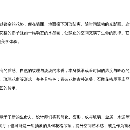
过镂空的花格，便在墙面、地面投下斑驳陆离、随时间流动的光影画。这种
格的影子犹如一幅动态的水墨画，让静止的空间充满了生命的韵律。它创造了
典美学体验。
润的质感、自然的纹理与淡淡的木香，本身就承载着时间的温度与匠心的
、琉璃花窗等形式，亦各具特色：青砖花格古朴沧桑，石雕花格厚重庄严
艺的传承。
赋予了新的生命力。设计师们将其简化、变形，或与玻璃、金属、水泥等
与餐厅；也可能是一组抽象的几何花格吊顶，提升空间艺术感；或是作为窗