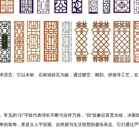
术语言。它以木材、石材或砖瓦为媒，通过镂空、雕刻、拼接等工艺，在
。常见的“卍”字纹代表绵长不断与吉祥万德，“回”纹象征富贵永续，冰
单的装饰，更是古人宇宙观、自然观与生活智慧的凝练表达。它们通过严