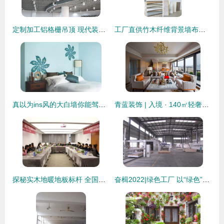
定制加工铝格栅吊顶 现代装饰的优雅首选
工厂直供竹木纤维背景墙布纹护墙板 酒店室内装修优选方案
真以为ins风的大白墙你能驾驭？还是乖乖了解下这些墙面装饰材料吧
青蓝装饰 | 入境 · 140㎡轻奢混搭典范
探秘实木地暖地板标杆 全国工商联家具装饰业商会考察团走进久盛装饰
奋楫2022|绿色工厂 以“绿色”驱动未来 助力高质量发展