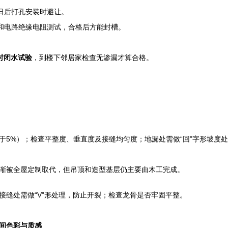
日后打孔安装时避让。
）和电路绝缘电阻测试，合格后方能封槽。
小时闭水试验
，到楼下邻居家检查无渗漏才算合格。
于5%）；检查平整度、垂直度及接缝均匀度；地漏处需做“回”字形坡度
渐被全屋定制取代，但吊顶和造型基层仍主要由木工完成。
接缝处需做“V”形处理，防止开裂；检查龙骨是否牢固平整。
间色彩与质感