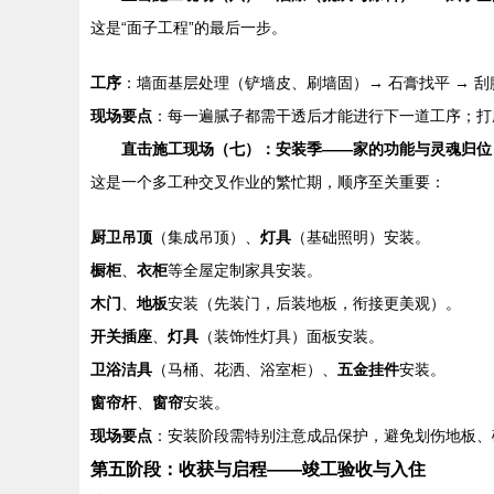
这是“面子工程”的最后一步。
工序
：墙面基层处理（铲墙皮、刷墙固）→ 石膏找平 → 刮腻
现场要点
：每一遍腻子都需干透后才能进行下一道工序；打
直击施工现场（七）：安装季——家的功能与灵魂归位
这是一个多工种交叉作业的繁忙期，顺序至关重要：
厨卫吊顶
（集成吊顶）、
灯具
（基础照明）安装。
橱柜
、
衣柜
等全屋定制家具安装。
木门
、
地板
安装（先装门，后装地板，衔接更美观）。
开关插座
、
灯具
（装饰性灯具）面板安装。
卫浴洁具
（马桶、花洒、浴室柜）、
五金挂件
安装。
窗帘杆
、
窗帘
安装。
现场要点
：安装阶段需特别注意成品保护，避免划伤地板、
第五阶段：收获与启程——竣工验收与入住