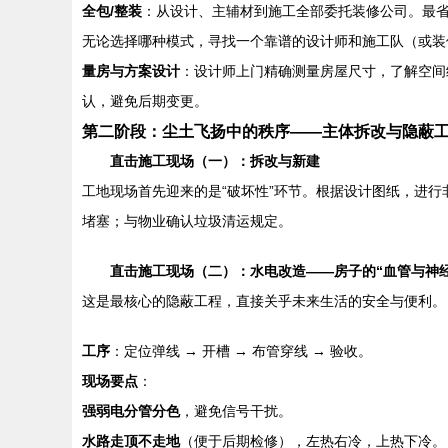
全包/整装
：从设计、主辅材到施工全部委托装修公司。最
无论选择哪种模式，寻找一个靠谱的设计师和施工队（或装
量房与方案设计
：设计师上门精确测量房屋尺寸，了解空间
认，避免后期变更。
第二阶段：尘土飞扬中的秩序——主体拆改与隐蔽
直击施工现场（一）：拆改与新建
工地现场首先迎来的是“破坏性”环节。根据设计图纸，进
堵塞；与物业确认垃圾清运规定。
直击施工现场（二）：水电改造——房子的“血管与神经
这是最核心的隐蔽工程，直接关乎未来生活的安全与便利。
工序
：定位弹线 → 开槽 → 布管穿线 → 验收。
现场要点
：
强弱电分管分色
，避免信号干扰。
水路走顶不走地
（便于后期检修），左热右冷，上热下冷。