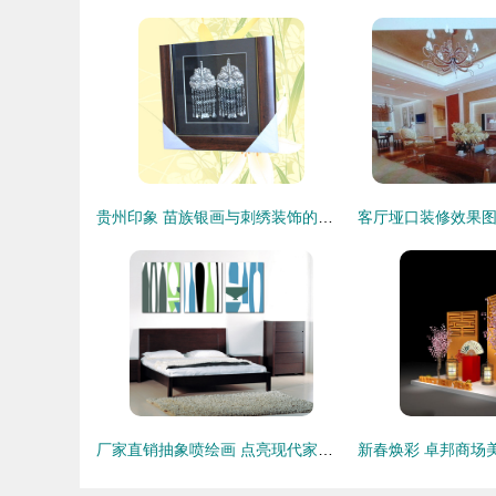
贵州印象 苗族银画与刺绣装饰的匠心之美
厂家直销抽象喷绘画 点亮现代家居与商业空间的装饰艺术