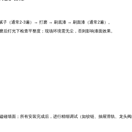
子（通常2-3遍）→ 打磨 → 刷底漆 → 刷面漆（通常2遍）。
磨后灯光下检查平整度；现场环境需无尘，否则影响漆面效果。
磕碰墙面；所有安装完成后，进行精细调试（如铰链、抽屉滑轨、龙头阀