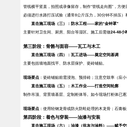
管线横平竖直，拍照或录像留存，制作“管线走向图”，方便
必须进行水路打压试验（通常8公斤压力，30分钟不掉压
直击施工现场（三）：防水工程——家的“金钟罩”
主要针对卫生间、厨房、阳台等湿区。施工后需做
24-48
第三阶段：骨骼与面容——瓦工与木工
直击施工现场（四）：瓦工进场——奠定空间基调
主要包括墙地面找平、防水层保护、瓷砖铺贴。
现场要点
：瓷砖铺贴前需浸泡、预排砖；注意空鼓率（应小
直击施工现场（五）：木工作业——打造空间轮廓
制作吊顶、背景墙基层、定制柜体等。如今现场打柜体已逐
现场要点
：使用轻钢龙骨或防火防蛀处理的木龙骨；石膏板
第四阶段：着色与穿装——油漆与安装
直击施工现场（六）：油漆（批灰与涂料）——赋予空