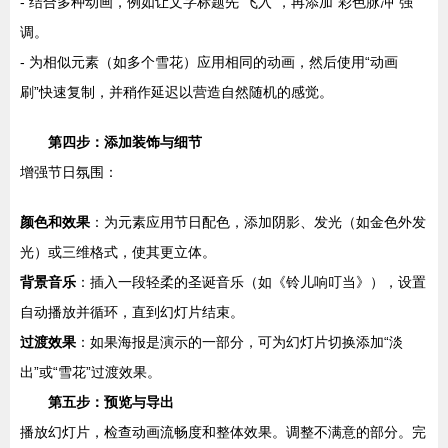
- 结合多种动画，例如让文字标题先“飞入”，再添加“彩色脉冲”强
调。
- 为相似元素（如多个雪花）应用相同的动画，然后使用“动画
刷”快速复制，并稍作延迟以营造自然随机的感觉。
第四步：添加装饰与细节
增强节日氛围：
颜色和效果
：为元素应用节日配色，添加阴影、发光（如金色外发
光）或三维格式，使其更立体。
背景音乐
：插入一段轻柔的圣诞音乐（如《铃儿响叮当》），设置
自动播放并循环，直到幻灯片结束。
过渡效果
：如果海报是演示的一部分，可为幻灯片切换添加“淡
出”或“雪花”过渡效果。
第五步：预览与导出
播放幻灯片，检查动画流畅度和整体效果。调整不满意的部分。完