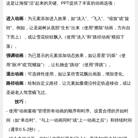
这是让海报“活”起来的关键。PPT提供了丰富的动画选项：
进入动画
：为元素添加进入效果，如“淡入”、“飞入”、“缩放”或“旋
转”。例如，让圣诞树从底部“生长”出来（使用“擦除”动画，方向自
下而上），或让雪花轻轻飘入（使用“淡入”和“路径动画”模拟下
落）。
强调动画
：为已显示的元素添加动态效果，如让星星“闪烁”（使
用“脉冲”或“陀螺旋”），让礼物盒“跳动”（使用“弹跳”）。
退出动画
：可选择性使用，如让某些雪花飘出画面，增加变化。
路径动画
：绘制自定义路径，让元素如麋鹿沿特定轨迹移动，或让
圣诞老人驾雪橇飞过。
技巧
：
- 使用“动画窗格”管理所有动画的顺序和时序。设置合理的开始时
间（如“单击时”、“与上一动画同时”或“上一动画之后”）和持续时间
（通常0.5-2秒）。