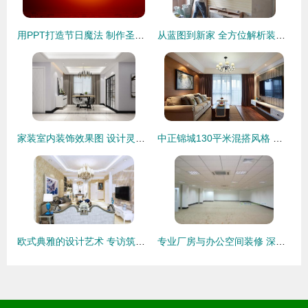
用PPT打造节日魔法 制作圣诞海报动画装饰指南
从蓝图到新家 全方位解析装修全流程，直击施工现场的每一个关键环节
家装室内装饰效果图 设计灵感的视觉呈现与实现
中正锦城130平米混搭风格 理性秩序与艺术灵感的完美融合
欧式典雅的设计艺术 专访筑巢装饰设计师管辰阳
专业厂房与办公空间装修 深圳富润诚装饰公司助力横岗企业升级