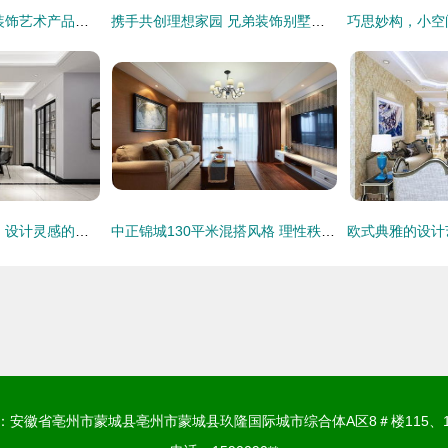
沙新艺 沙类材料在装饰艺术产品设计中的创新应用
携手共创理想家园 兄弟装饰别墅装修理念与效果图赏析
家装室内装饰效果图 设计灵感的视觉呈现与实现
中正锦城130平米混搭风格 理性秩序与艺术灵感的完美融合
：安徽省亳州市蒙城县亳州市蒙城县玖隆国际城市综合体A区8＃楼115、1