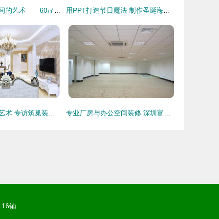
巧思妙构，小空间的艺术——60㎡个性跃层旋转楼梯装修图鉴与装饰指南
用PPT打造节日魔法 制作圣诞海报动画装饰指南
欧式典雅的设计艺术 专访筑巢装饰设计师管辰阳
专业厂房与办公空间装修 深圳富润诚装饰公司助力横岗企业升级
16铺