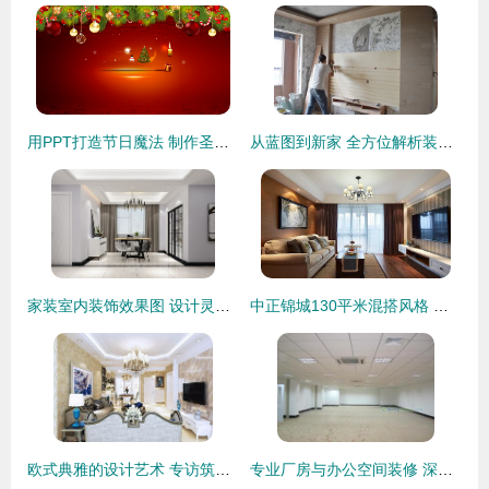
用PPT打造节日魔法 制作圣诞海报动画装饰指南
从蓝图到新家 全方位解析装修全流程，直击施工现场的每一个关键环节
家装室内装饰效果图 设计灵感的视觉呈现与实现
中正锦城130平米混搭风格 理性秩序与艺术灵感的完美融合
欧式典雅的设计艺术 专访筑巢装饰设计师管辰阳
专业厂房与办公空间装修 深圳富润诚装饰公司助力横岗企业升级