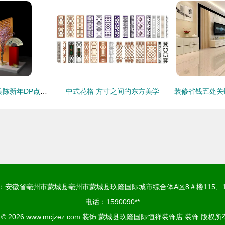
新春焕彩 卓邦商场美陈新年DP点设计与布置全解析
中式花格 方寸之间的东方美学
：安徽省亳州市蒙城县亳州市蒙城县玖隆国际城市综合体A区8＃楼115、1
电话：1590090**
t © 2026
www.mcjzez.com
装饰
蒙城县玖隆国际恒祥装饰店
装饰
版权所