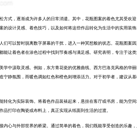
松方式，逐渐成为许多人的日常消遣。其中，花瓶图案的着色尤其受欢迎
案的设计灵感、着色技巧，以及如何将这些作品转化为生活中的实用装饰
人们可以暂时脱离数字屏幕的干扰，进入一种冥想般的状态。花瓶图案因
都能让着色者在涂色过程中找到节奏感与满足感。研究表明，专注于这类
美学中汲取灵感。例如，东方青花瓷的优雅曲线、西方巴洛克风格的华丽
造宁静氛围，而暖色调如红色和橙色则增添活力。对于初学者，建议从基
能转化为实际装饰。将着色作品装裱起来，悬挂在客厅或书房，能为空间
作品打印在陶瓷或布料上，真正实现从纸面到生活的过渡。
接内心与外部世界的桥梁。通过简单的着色，我们既能享受创造的乐趣，