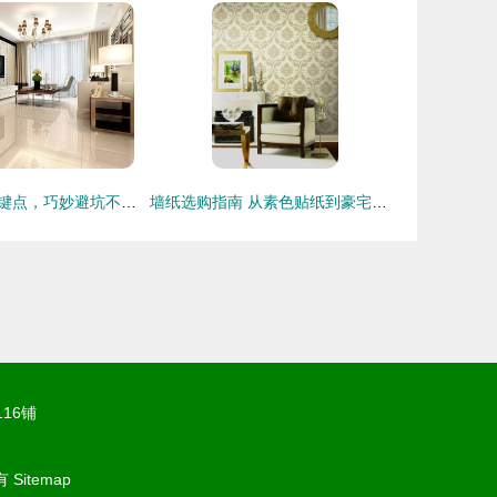
装修省钱五处关键点，巧妙避坑不花冤枉钱
墙纸选购指南 从素色贴纸到豪宅装饰，一站式解析
16铺
有
Sitemap