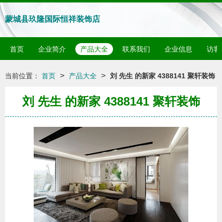
蒙城县玖隆国际恒祥装饰店
首页
企业简介
产品大全
联系我们
企业信息
访客
>
>
当前位置：
首页
产品大全
刘 先生 的新家 4388141 聚轩装饰
刘 先生 的新家 4388141 聚轩装饰